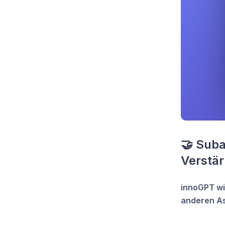
🤝 Subag
Verstä
innoGPT wi
anderen Ass