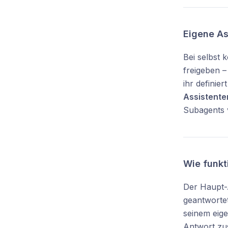
Eigene Ass
Bei selbst 
freigeben –
ihr definie
Assistente
Subagents v
Wie funkt
Der Haupt-
geantwortet
seinem eige
Antwort z