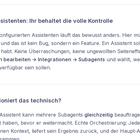
istenten: Ihr behaltet die volle Kontrolle
konfigurierten Assistenten läuft das bewusst anders. Hier mü
 und das ist kein Bug, sondern ein Feature. Ein Assistent s
rt habt. Keine Überraschungen, keine ungewollten Seiteneff
n bearbeiten → Integrationen → Subagents
und wählt, wel
erfügbar sein sollen.
ioniert das technisch?
Assistent kann mehrere Subagents
gleichzeitig
beauftragen
 haben, bevor er weitermacht. Echte Orchestrierung: Jeder
nen Kontext, liefert sein Ergebnis zurück, und der Haupt-As
usammen.